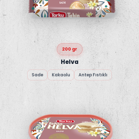
200 gr
Helva
Sade
Kakaolu
Antep Fıstıklı