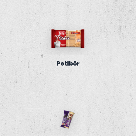
Petibör