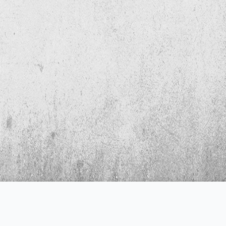
Hakkımızda
E-posta
TOLUN Groß-und Einzelhandels
info@tolun.de
GmbH