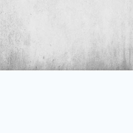
Hakkımızda
E-posta
TOLUN Groß-und Einzelhandels
info@tolun.de
GmbH
Telefon
Adres
T:+49 7154 816 0451 H:+49 155
Albert-Einstein-Straße 2, 70806
6329 3553
Kornwestheim DE
© 2026 Tolun. Tüm hakları saklıdır.
Gizlilik Politikası
|
Impressum