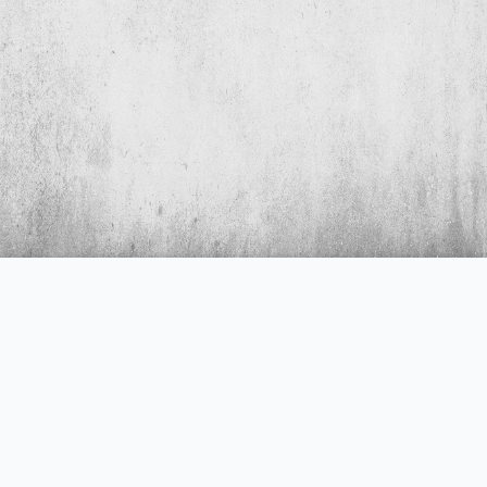
Hakkımızda
E-posta
TOLUN Groß-und Einzelhandels
info@tolun.de
GmbH
Telefon
Adres
T:+49 7154 816 0451 H:+49 155
Albert-Einstein-Straße 2, 70806
6329 3553
Kornwestheim DE
© 2026 Tolun. Tüm hakları saklıdır.
Gizlilik Politikası
|
Impressum