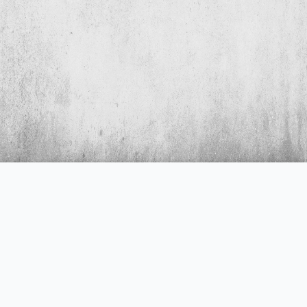
Hakkımızda
E-posta
TOLUN Groß-und Einzelhandels
info@tolun.de
GmbH
Telefon
Adres
T:+49 7154 816 0451 H:+49 155
Albert-Einstein-Straße 2, 70806
6329 3553
Kornwestheim DE
© 2026 Tolun. Tüm hakları saklıdır.
Gizlilik Politikası
|
Impressum